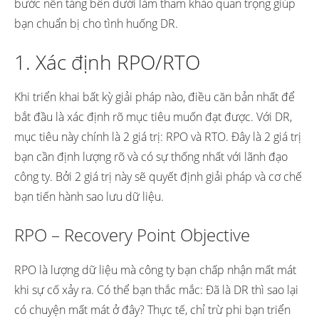
bước nền tảng bên dưới làm tham khảo quan trọng giúp
bạn chuẩn bị cho tình huống DR.
1. Xác định RPO/RTO
Khi triển khai bất kỳ giải pháp nào, điều căn bản nhất để
bắt đầu là xác định rõ mục tiêu muốn đạt được. Với DR,
mục tiêu này chính là 2 giá trị: RPO và RTO. Đây là 2 giá trị
bạn cần định lượng rõ và có sự thống nhất với lãnh đạo
công ty. Bởi 2 giá trị này sẽ quyết định giải pháp và cơ chế
bạn tiến hành sao lưu dữ liệu.
RPO – Recovery Point Objective
RPO là lượng dữ liệu mà công ty bạn chấp nhận mất mát
khi sự cố xảy ra. Có thể bạn thắc mắc: Đã là DR thì sao lại
có chuyện mất mát ở đây? Thực tế, chỉ trừ phi bạn triển