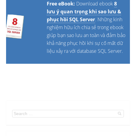
Free eBook:
Download ebook
8
lưu ý quan trọng khi sao lưu &
phục hồi SQL Server
. Những kinh
nghiệm hữu ích chia sẻ trong ebook
giúp bạn sao lưu an toàn và đảm bảo
khả năng phục hồi khi sự cố mất dữ
liệu xảy ra với database SQL Server.