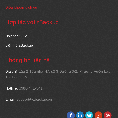
Điều khoản dịch vụ
Hợp tác với zBackup
Hợp tác CTV
Liên hệ zBackup
Thông tin liên hệ
Địa chỉ:
Lầu 2 Tòa nhà N7, số 3 Đường 3/2, Phường Vườn Lài,
Tp. Hồ Chí Minh
Hotline:
0988-441-941
Email:
support@zbackup.vn
Find us on:
Facebook
Linkedin
Twitter
Google+
YouTub