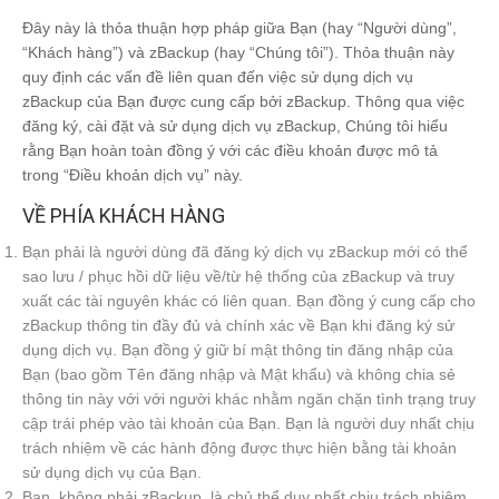
Đây này là thỏa thuận hợp pháp giữa Bạn (hay “Người dùng”,
“Khách hàng”) và zBackup (hay “Chúng tôi”). Thỏa thuận này
quy định các vấn đề liên quan đến việc sử dụng dịch vụ
zBackup của Bạn được cung cấp bởi zBackup. Thông qua việc
đăng ký, cài đặt và sử dụng dịch vụ zBackup, Chúng tôi hiểu
rằng Bạn hoàn toàn đồng ý với các điều khoản được mô tả
trong “Điều khoản dịch vụ” này.
VỀ PHÍA KHÁCH HÀNG
Bạn phải là người dùng đã đăng ký dịch vụ zBackup mới có thể
sao lưu / phục hồi dữ liệu về/từ hệ thống của zBackup và truy
xuất các tài nguyên khác có liên quan. Bạn đồng ý cung cấp cho
zBackup thông tin đầy đủ và chính xác về Bạn khi đăng ký sử
dụng dịch vụ. Bạn đồng ý giữ bí mật thông tin đăng nhập của
Bạn (bao gồm Tên đăng nhập và Mật khẩu) và không chia sẻ
thông tin này với với người khác nhằm ngăn chặn tình trạng truy
cập trái phép vào tài khoản của Bạn. Bạn là người duy nhất chịu
trách nhiệm về các hành động được thực hiện bằng tài khoản
sử dụng dịch vụ của Bạn.
Bạn, không phải zBackup, là chủ thể duy nhất chịu trách nhiệm