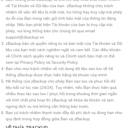
về Tài khoản và Dữ liệu của bạn. zBackup không chịu trách
nhiệm về việc dữ liệu bị mất mát, hư hỏng hay truy cập trái phép
do lỗi của Bạn trong việc giữ tính bảo mật của thông tin đăng
nhập. Nếu bạn phát hiện Tài khoản của bạn bị truy cập trái
phép, vui lòng thông báo cho chúng tôi qua email
support@zbackup.vn.
zBackup bảo vệ quyền riêng tư và bảo mật của Tài khoản và Dữ
liệu của bạn một cách nghiêm ngặt và cam kết. Các điều khoản
về Chính sách quyền riêng tư và Chính sách bảo mật có thể
xem tại Privacy Policy và Security Policy.
Bạn chịu mọi trách nhiệm về nội dung dữ liệu sao lưu về hệ
thống zBackup được thực hiện bằng tài khoản của mình.
Hệ thống của zBackup cho phép Bạn sao lưu và phục hồi dữ
liệu bất cứ lúc nào (24/24). Tuy nhiên, nếu Bạn thực hiện quá
nhiều thao tác sao lưu / phục hồi trong khoảng thời gian ngắn
với tính chất phá hoại thì zBackup sẽ khóa tài khoản và tạm
ngưng dịch vụ mà không cần thông báo trước.
Bạn có trách nhiệm thanh toán đầy đủ phí dịch vụ đúng hạn như
quy định trong hợp đồng giữa Bạn và zBackup.
VỀ PHÍA ZBACKUP