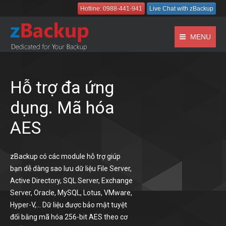
Hotline: 0988-441-941
Live Chat with zBackup
MENU
Hỗ trợ đa ứng
dụng. Mã hóa
AES
zBackup có các module hỗ trợ giúp
bạn dễ dàng sao lưu dữ liệu File Server,
Active Directory, SQL Server, Exchange
Server, Oracle, MySQL, Lotus, VMware,
Hyper-V,… Dữ liệu được bảo mật tuyệt
đối bằng mã hóa 256-bit AES theo cơ